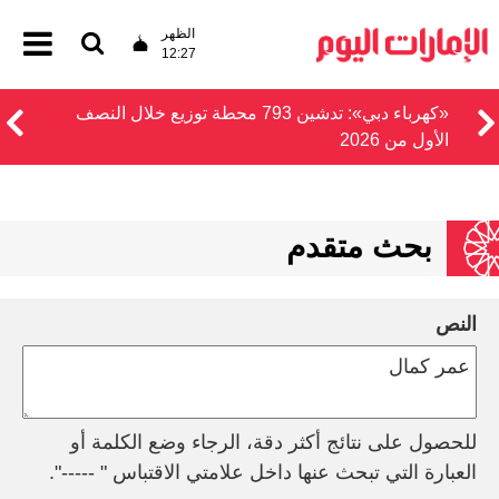
الظهر
12:27
«كهرباء دبي»: تدشين 793 محطة توزيع خلال النصف
الأول من 2026
بحث متقدم
النص
للحصول على نتائج أكثر دقة، الرجاء وضع الكلمة أو
العبارة التي تبحث عنها داخل علامتي الاقتباس " -----".