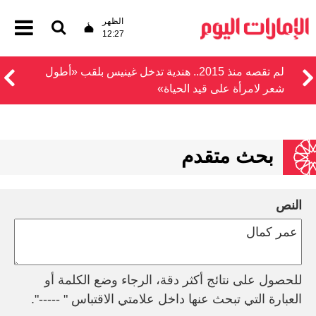
الظهر
12:27
لم تقصه منذ 2015.. هندية تدخل غينيس بلقب «أطول
شعر لامرأة على قيد الحياة»
بحث متقدم
النص
للحصول على نتائج أكثر دقة، الرجاء وضع الكلمة أو
العبارة التي تبحث عنها داخل علامتي الاقتباس " -----".