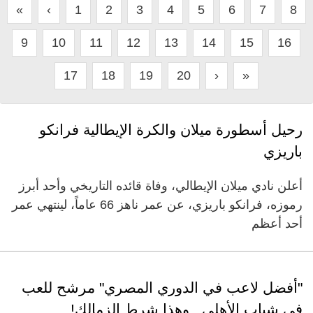
«
‹
1
2
3
4
5
6
7
8
9
10
11
12
13
14
15
16
17
18
19
20
›
»
رحيل أسطورة ميلان والكرة الإيطالية فرانكو
باريزي
أعلن نادي ميلان الإيطالي، وفاة قائده التاريخي وأحد أبرز
رموزه، فرانكو باريزي، عن عمر ناهز 66 عاماً، لينتهي عمر
أحد أعظم
"أفضل لاعب في الدوري المصري" مرشح للعب
في شباب الأهلي.. وهذا شرط الزمالك!