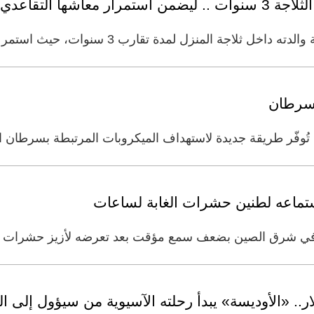
عاشها التقاعدي
لمدة تقارب 3 سنوات، حيث استمر خلال تلك الفترة في صرف أكثر من
لسرطان
 تُوفّر طريقة جديدة لاستهداف الميكروبات المرتبطة بسرطان 
ماعه لطنين حشرات الغابة لساعات
ار.. «الأوديسة» يبدأ رحلته الآسيوية من سيؤول إلى ا