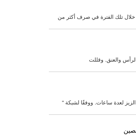
الرأس والعنق. وقللت
لصين