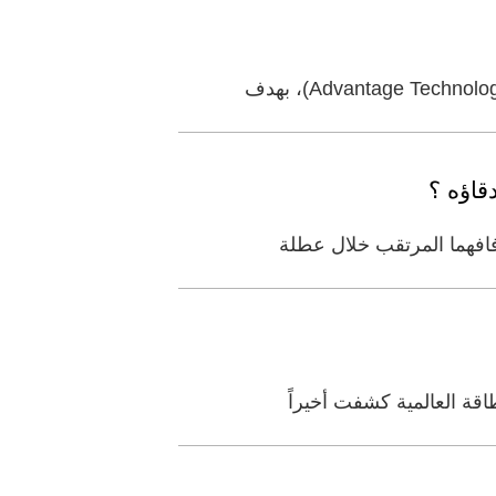
قاؤه ؟
زفافهما المرتقب خلال عطلة
اقة العالمية كشفت أخيراً