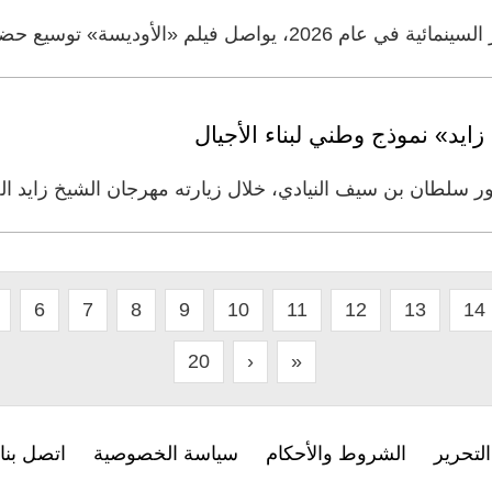
ة» توسيع حضوره العالمي عبر بوابة آسيا، في
ايد» نموذج وطني لبناء الأجيال
ور سلطان بن سيف النيادي، خلال زيارته مهرجان الشيخ زايد ا
6
7
8
9
10
11
12
13
14
20
›
»
لتحرير
الشروط والأحكام
سياسة الخصوصية
اتصل بنا