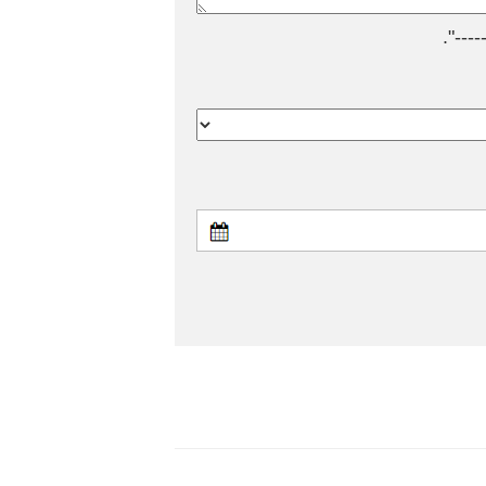
---".