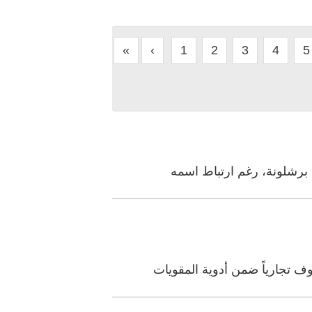
«
‹
1
2
3
4
5
 برشلونة، رغم ارتباط اسمه