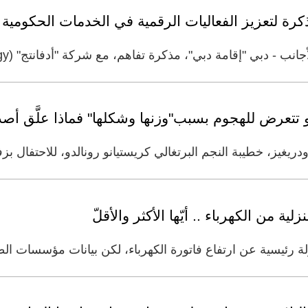
ذكرة لتعزيز الفعاليات الرقمية في الخدمات الحكومية
 "إقامة دبي"، مذكرة تفاهم، مع شركة "أدفانتج" (Advantage Technology)، بهدف
و تتعرض للهجوم بسبب"وزنها وشكلها" فماذا علَّق أصد
ريغيز، خطيبة النجم البرتغالي كريستيانو رونالدو، للاحتفال ب
ة من الكهرباء .. أيّها الأكثر والأقلّ
لة رئيسية عن ارتفاع فاتورة الكهرباء، لكن بيانات مؤسسات الط