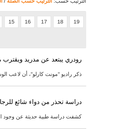
الترتيب حسب:
الترتيب حسب الصلة
/
ا
15
16
17
18
19
رودري يبتعد عن مدريد ويقترب 
ذكر راديو "مونت كارلو"، أن لاعب الو
دراسة تحذر من دواء شائع للرجال
كشفت دراسة طبية حديثة عن وجود ارتباط محتمل بين استخدام 