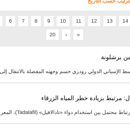
لترتيب حسب التاريخ
6
7
8
9
10
11
12
13
14
20
›
»
من برشلونة
سط الإسباني الدولي رودري حسم وجهته المفضلة بالانتقال إلى
: مرتبط بزيادة خطر المياه الزرقاء
دواء «تادالافيل» (Tadalafil)، المعروف تجارياً ضمن أدوية المقويات