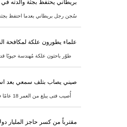
بريطاني يحتفظ بجثة والدته في الثلاجة 3 سنوات .. ليضمن استمرار م
سُجن رجل بريطاني بعدما احتفظ بجثة والدته داخل ثلاجة المنزل 
علماء يطورون علكة لمكافحة ا
طوّر باحثون علكة مُهندسة حيويًا قد
صيني يصاب بتلف سمعي بعد است
أُصيب فتى يبلغ من العمر 18 عامًا في شرق الصين بضعف سمع مؤقت بعد تعرضه لأزيز حشرات الزيز لعدة ساعات. ووفقًا لشبكة "
مقترباً من كسر حاجز المليار دول