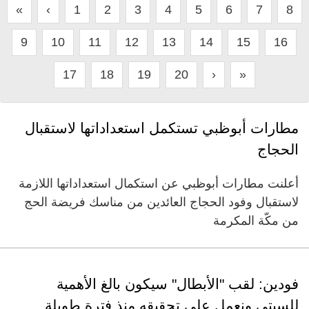
«
‹
1
2
3
4
5
6
7
8
9
10
11
12
13
14
15
16
17
18
19
20
›
»
مطارات أبوظبي تستكمل استعداداتها لاستقبال
الحجاج
أعلنت مطارات أبوظبي عن استكمال استعداداتها اللازمة
لاستقبال وفود الحجاج العائدين من مناسك فريضة الحج
من مكّة المكرمة
فودين: لقب "الأبطال" سيكون بالغ الأهمية
للسيتي ونعمل على تحقيقه منذ فترة طويلة