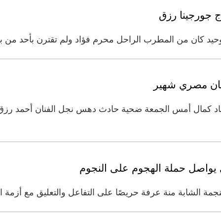
ج جورجينا رزق
لوحيد كان من المطرب الراحل محرم فؤاد ولم تقترن بأحد من بع
نان مصري شهير
د كمال أمس الجمعة ضحية حادث دهس نجل الفنان أحمد رزق ن
 يواصل حملة الهجوم على النجوم
جمة الشابة منة عرفة حريصًا على التفاعل والتعليق مع أزمة ان