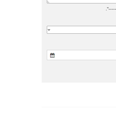
---".