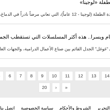
طفلة «لوجينا»
اً نادراً في الدماغ، يسبّب عجزاً جسدياً
م ويسرا.. هذه أكثر المسلسلات التي تستقطب الج
وغل" الجدل القائم بين صناع الأعمال الدرامية، والجهات الع
5
6
7
8
9
10
11
12
13
14
20
›
»
لتحرير
الشروط والأحكام
سياسة الخصوصية
اتصل بنا