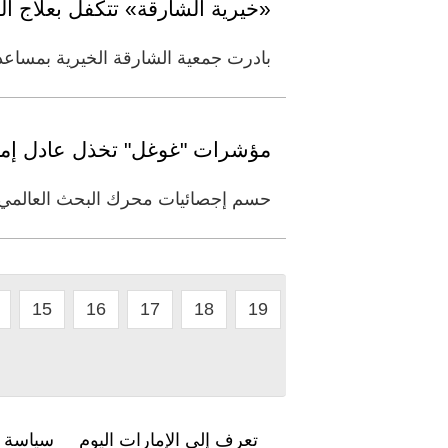
«خيرية الشارقة» تتكفل بعلاج ال
بادرت جمعية الشارقة الخيرية بمساعدة الطفلة (لوجينا - 12 عاماً)، التي تعاني مرض
مؤشرات "غوغل" تخذل عادل إما
حسم إجصائيات محرك البحث العالمي "غ
15
16
17
18
19
تعرف إلى الإمارات اليوم
سياسة ا