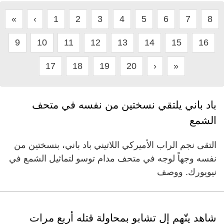
«
‹
1
2
3
4
5
6
7
8
9
10
11
12
13
14
15
16
17
18
19
20
›
»
باد باني يلتقي نسختين من نفسه في متحف
الشمع
التقى نجم الراب الأميركي اللاتيني باد باني، بنسختين من
نفسه وجهاً لوجه في متحف مدام توسو لتماثيل الشمع في
نيويورك. ووصف
شاهد يتّهم إل تشابو بمحاولة قتله أربع مرات