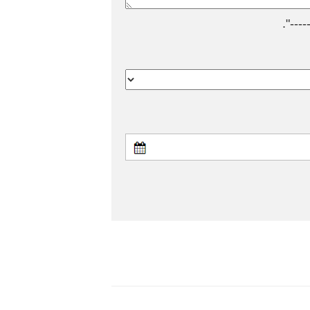
---".