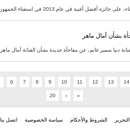
في عام 2013 في استفتاء الجمهور ضمن مسابقة «أوسكار art».
ة بشأن آمال ماهر
نة دنيا سمير غانم، عن مفاجأة جديدة بشأن الفنانة آمال ماه
5
6
7
8
9
10
11
12
13
14
20
›
»
لتحرير
الشروط والأحكام
سياسة الخصوصية
اتصل بنا