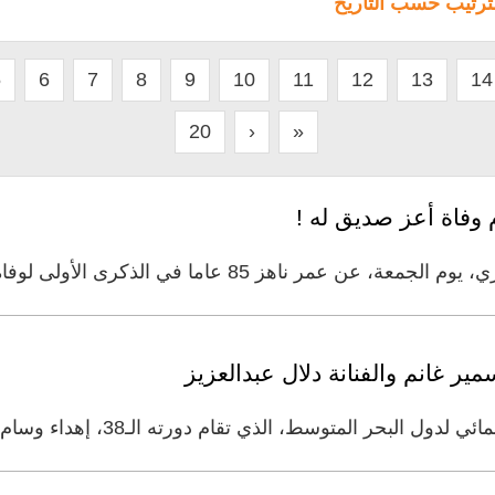
لترتيب حسب التاريخ
5
6
7
8
9
10
11
12
13
14
20
›
»
فاة أعز صديق له !
ما في الذكرى الأولى لوفاة صديقه الفنان سمير غانم الذي
ير غانم والفنانة دلال عبدالعزيز
لمتوسط، الذي تقام دورته الـ38، إهداء وسام "فارس الكوميديا" لاسم