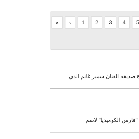
«
‹
1
2
3
4