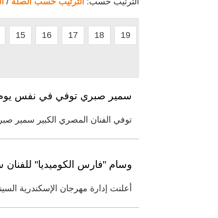
الترتيب حسب:
الترتيب حسب الصلة
/
ا
15
16
17
18
19
سمير صبري توفي في نفس يوم و
توفي الفنان المصري الكبير سمير صبري، يوم الجمعة، عن عمر ناهز 85 عا
وسام "فارس الكوميديا" للفنان سم
أعلنت إدارة مهرجان الإسكندرية السينمائي لدول البحر ا