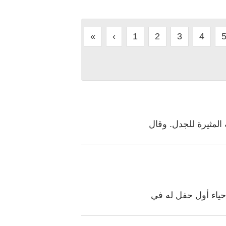
«
‹
1
2
3
4
 المثيرة للجدل. وقال
إحياء أول حفل له في