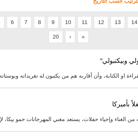
لترتيب حسب التاريخ
5
6
7
8
9
10
11
12
13
14
20
›
»
لي وبيكتبولي"
ءة او الكتابة، وأن أقاربه هم من يكتبون له تغريداته وبوستاته
ً بأميركا
 من الغناء وإحياء حفلات، يستعد مغني المهرجانات حمو بيكا، ل