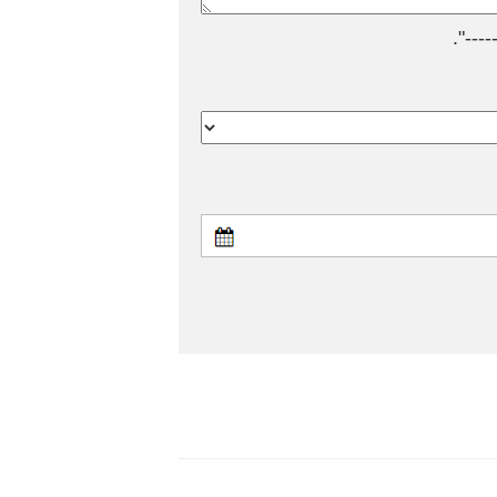
---".