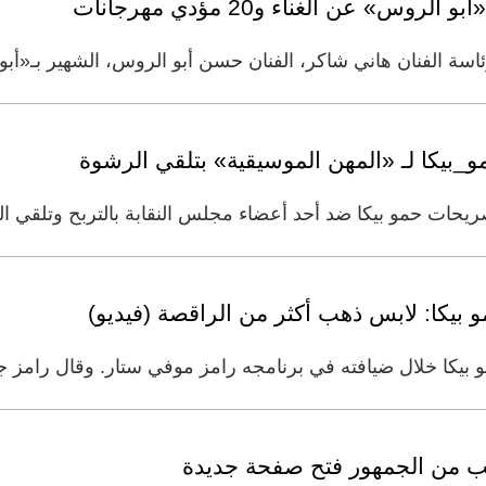
» عن الغناء و20 مؤدي مهرجانات
اسة الفنان هاني شاكر، الفنان حسن أبو الروس، الشهير بـ«أبو
_بيكا لـ «المهن الموسيقية» بتلقي الرشوة
يحات حمو بيكا ضد أحد أعضاء مجلس النقابة بالتربح وتلقي ا
يكا: لابس ذهب أكثر من الراقصة (فيديو)
يكا خلال ضيافته في برنامجه رامز موفي ستار. وقال رامز جلال
طلب من الجمهور فتح صفحة جديدة