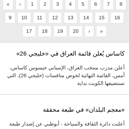
«
‹
1
2
3
4
5
6
7
8
9
10
11
12
13
14
15
16
17
18
19
20
›
»
كاساس يُعلن قائمة العراق في «خليجي 26»
أعلن مدرب منتخب العراق، الإسباني خيسوس كاساس،
أمس، القائمة النهائية لخوض منافسات (خليجي 26)، التي
تستضيفها الكويت بداية
«معجم البلدان» في طبعة محققة
أعلنت دائرة الثقافة والسياحة - أبوظبي عن إصدار طبعة