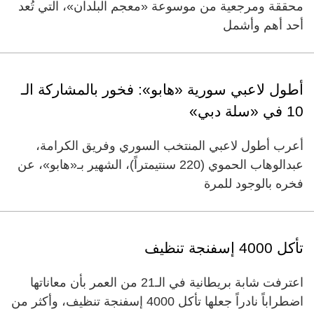
محققة ومرجعية من موسوعة «معجم البلدان»، التي تُعد
أحد أهم وأشمل
أطول لاعبي سورية «هابو»: فخور بالمشاركة الـ
10 في «سلة دبي»
أعرب أطول لاعبي المنتخب السوري وفريق الكرامة،
عبدالوهاب الحموي (220 سنتيمتراً)، الشهير بـ«هابو»، عن
فخره بالوجود للمرة
تأكل 4000 إسفنجة تنظيف
اعترفت شابة بريطانية في الـ21 من العمر بأن معاناتها
اضطراباً نادراً جعلها تأكل 4000 إسفنجة تنظيف، وأكثر من