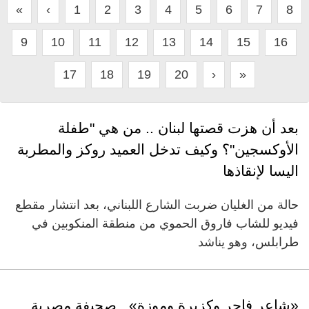
«
‹
1
2
3
4
5
6
7
8
9
10
11
12
13
14
15
16
17
18
19
20
›
»
بعد أن هزت قصتها لبنان .. من هي "طفلة
الأوكسجين"؟ وكيف تدخل العميد روكز والمطربة
اليسا لإنقاذها
حالة من الغليان ضربت الشارع اللبناني، بعد انتشار مقطع
فيديو للشاب فاروق الحموي من منطقة المنكوبين في
طرابلس، وهو يناشد
«شاعر فاجر وكزبرة وموزة».. صحيفة مصرية