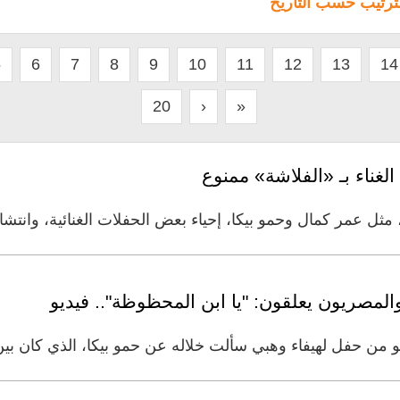
لترتيب حسب التاريخ
5
6
7
8
9
10
11
12
13
14
20
›
»
الغناء بـ «الفلاشة» ممنوع
ل عمر كمال وحمو بيكا، إحياء بعض الحفلات الغنائية، وانتشار
لمصريون يعلقون: "يا ابن المحظوظة".. فيديو
و من حفل لهيفاء وهبي سألت خلاله عن حمو بيكا، الذي كان 