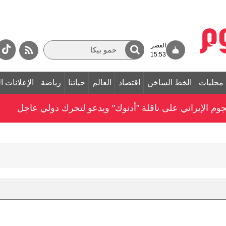
العصر
15:53
محليات
الخط الساخن
اقتصاد
العالم
حياتنا
رياضة
الإعلانات ا
وم الإيراني على ناقلة "أدنوك" ويدعو لتحرك دولي عاجل