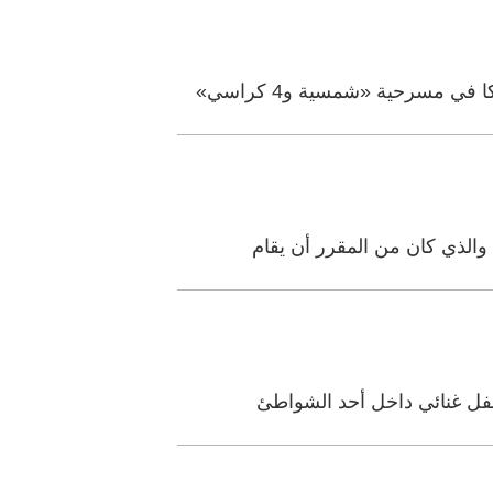
 مسرحية «شمسية و4 كراسي»
والذي كان من المقرر أن يقام
حفل غنائي داخل أحد الشواطئ