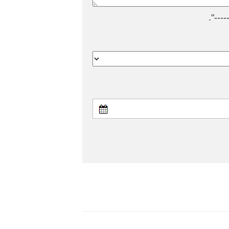
---".