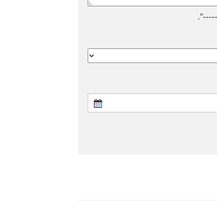
---".