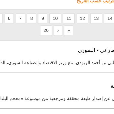
لترتيب حسب التاريخ
6
7
8
9
10
11
12
13
14
20
›
»
اراتي - السوري
 ثاني بن أحمد الزيودي، مع وزير الاقتصاد والصناعة السوري، ال
ة
ظبي عن إصدار طبعة محققة ومرجعية من موسوعة «معجم البلدان