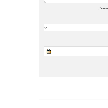
---".