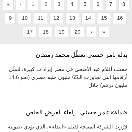
«
‹
1
2
3
4
5
6
7
8
9
10
11
12
13
14
15
16
17
18
19
20
›
»
بدلة تامر حسني تعطّل محمد رمضان
حققت أفلام عيد الأضحى في مصر إيرادات كبيرة، لتمثّل
أرقامها التي تجاوزت الـ65 مليون جنيه مصري (نحو 14.6
مليون درهم) خلال
«بدلة» تامر حسني.. إلغاء العرض الخاص
قرّرت الشركة المنتجة لفيلم «البدلة»، الذي يؤدي بطولته