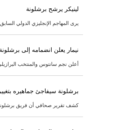
لينيكر يرشح برشلونة
يرى المهاجم الإنجليزي الدولي السابق
نيمار يعلن انضمامه إلى برشلونة
أعلن نجم سانتوس والمنتخب البرازيلي ني
برشلونة سيفاجئ جماهيره بتغيير
كشف تقرير صحافي أن فريق برشلونة ال