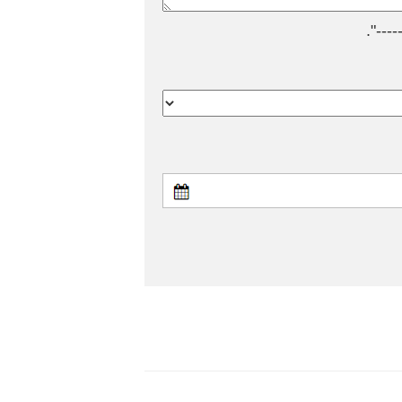
---".