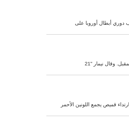
قب دوري أبطال أوروبا على
ل. وقال نيمار "21
تداء قميص يجمع اللونين الأحمر