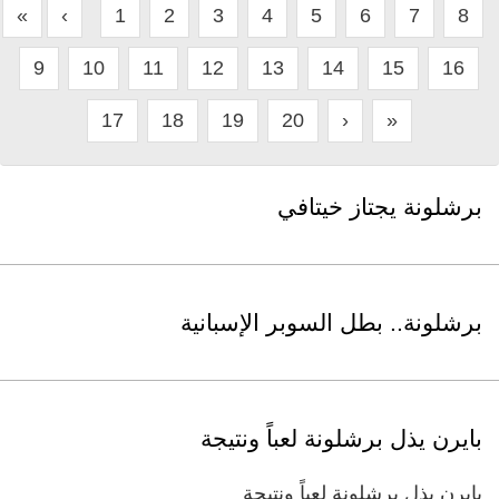
«
‹
1
2
3
4
5
6
7
8
9
10
11
12
13
14
15
16
17
18
19
20
›
»
برشلونة يجتاز خيتافي
برشلونة.. بطل السوبر الإسبانية
بايرن يذل برشلونة لعباً ونتيجة
بايرن يذل برشلونة لعباً ونتيجة