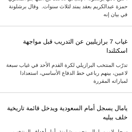
حمزة عبدالكريم بعقد يمتد لثلاث سنوات. وقال برشلونة
في بيان إنه
غياب 7 برازيليين عن التدريب قبل مواجهة
اسكتلندا
تدرّب المنتخب البرازيلي لكرة القدم الأحد في غياب سبعة
لاعبين، بينهم رباعي خط الدفاع الأساسي، استعدادا
لمباراته المقررة
يامال يسجل أمام السعودية ويدخل قائمة تاريخية
خلف بيليه
سجل لامين يامال، نجم برشلونة، أول أهداف المنتخب