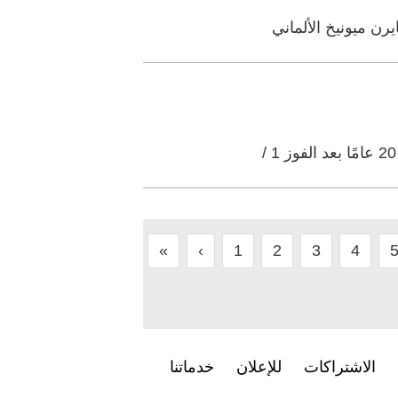
رن ميونيخ الألماني
«
‹
1
2
3
4
الاشتراكات
للإعلان
خدماتنا