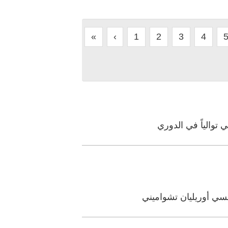
«
‹
1
2
3
4