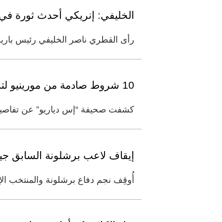
الخليفي: إنريكي أحدث ثورة في 
رأى القطري ناصر الخليفي رئيس باري
10 شروط صادمة من مورينيو لتدريب ريال مدريد
كشفت صحيفة “إس دياريو” عن تفاصيل 
إيقاف لاعب برشلونة السابق جير
أُوقِف نجم دفاع برشلونة والمنتخب الإ