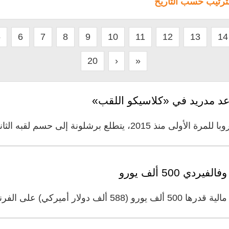
لترتيب حسب التاريخ
5
6
7
8
9
10
11
12
13
14
20
›
»
وعد مدريد في «كلاسيكو اللقب»
ونة إلى حسم لقبه الثاني توالياً في الدوري
 500 ألف يورو
ى الفرنسي أوريليان تشواميني