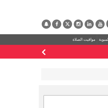
لمبوبة
مواقيت الصلاة
"290 كم/ساعة وعلى إطار واحد".. نهاية استعراض خطير في شوارع دبي