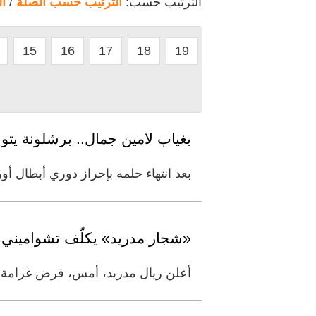
الترتيب حسب:
الترتيب حسب الصلة
/
ا
15
16
17
18
19
بغياب لامين جمال.. برشلونة يت
بعد انتهاء حلمه بإحراز دوري أبطال أوروبا للمرة الأولى منذ 2015، يتطلع برشل
«شجار مدريد» يكلّف تشواميني وفالفيردي
أعلن ريال مدريد، أمس، فرض غرامة مالية قدرها 500 ألف يورو (588 ألف دولار أميركي) عل