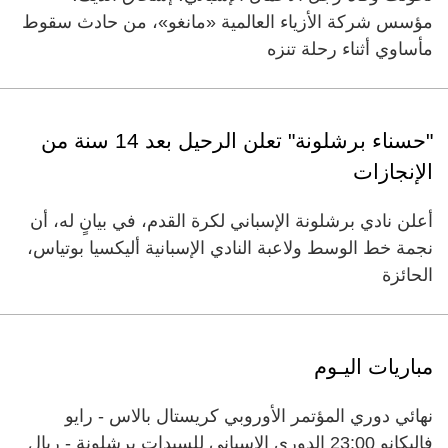
مؤسس شركة الأزياء العالمية «مانغو»، من حادث سقوط
مأساوي أثناء رحلة تنزه
"حسناء برشلونة" تعلن الرحيل بعد 14 سنة من
الإنجازات
أعلن نادي برشلونة الإسباني لكرة القدم، في بيانٍ له، أن
نجمة خط الوسط ولاعبة النادي الإسبانية أليكسيا بوتياس،
الحائزة
مباريات اليـوم
نهائي دوري المؤتمر الأوروبي كريستال بالاس - رايو
فاليكانو 23:00 الدوري الإسباني للسيدات برشلونة - ريال