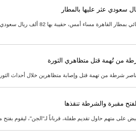
أعاد شرطي مصري بإدارة البحث الجنائي بمطار
 من تُهمة قتل متظاهري الثورة
شرطة من تهمة قتل وإصابة متظاهرين خلال أحداث الثورة المصرية 
فتح مقبرة والشرطة تنقذها
 على متهم حاول تقديم طفلة، قرباناً لـ"الجن"، ليقوم بفتح 