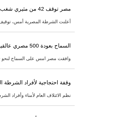
مصر توقف 42 من مثيري شغب الصعيد
أعلنت الشرطة المصرية أمس، توقيف 42 شخصاً (14 مسلماً و28 قبطياً)، يشتبه في مشاركتهم في أعمال العنف بين المسلمين والأ
السماح بعودة 500 مصري عالقين في غزة
وافقت مصر امس على السماح لنحو 500 من مواطنيها العالقين في قطاع غزة بالعودة الى بلادهم عبر معبر رفح. وقال مسؤول في اجهزة
وقفة احتجاجية لأفراد الشرطة ا
نظم الائتلاف العام لأمناء وأفراد ال