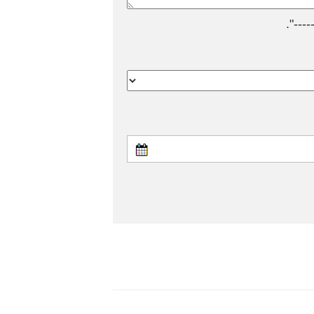
---".