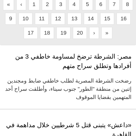
«
‹
1
2
3
4
5
6
7
8
9
10
11
12
13
14
15
16
17
18
19
20
›
»
مصر: الشرطة ترضخ لمساومة خاطفي 3 من
أفرادها وتطلق سراح متهم
رضخت الشرطة المصرية لطلب خاطفي ضابط ومجندين
إثنين من منطقة "الطور" جنوب سيناء، وأطلقت سراح أحد
المتهمين بقضايا الموقوف
«داعش» يتبنى قتل 5 شرطيين خلال مداهمة في
القاهرة