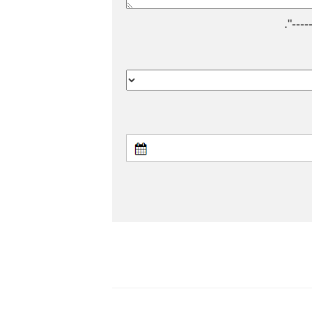
---".