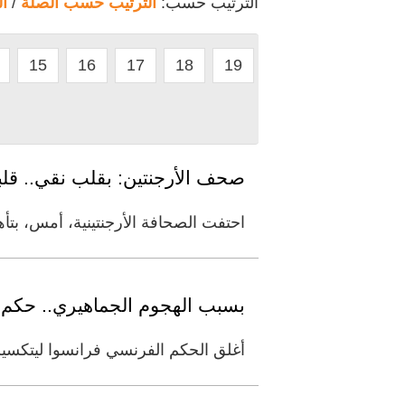
الترتيب حسب:
الترتيب حسب الصلة
/
ا
15
16
17
18
19
صحف الأرجنتين: بقلب نقي.. قلبن
احتفت الصحافة الأرجنتينية، أمس، بتأهل منتخبها إلى نهائي مونديال 026
بسبب الهجوم الجماهيري.. حكم م
أغلق الحكم الفرنسي فرانسوا ليتكسي