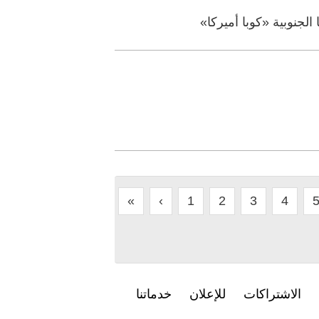
لجنوبية «كوبا أميركا»
«
‹
1
2
3
4
الاشتراكات
للإعلان
خدماتنا