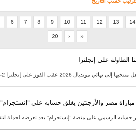
لترتيب حسب التاريخ
5
6
7
8
9
10
11
12
13
14
20
›
»
ا الطاولة على إنجلترا
2 عقب الفوز على إنجلترا 2-1، ووصفت المواجهة بأنها «
باراة مصر والأرجنتين يغلق حسابه على "إنستجرام"
ر حسابه الرسمي على منصة "إنستجرام" بعد تعرضه لحملة انتق