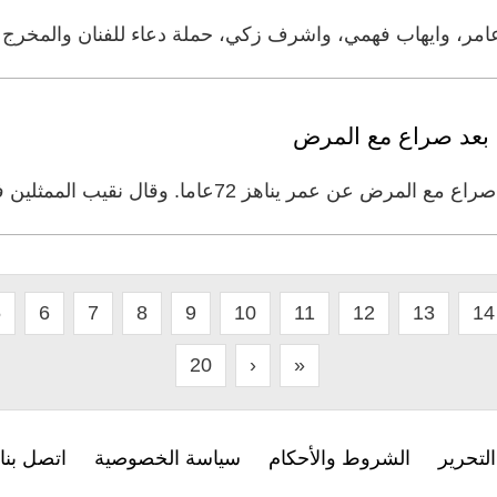
عامر، وايهاب فهمي، واشرف زكي، حملة دعاء للفنان والمخرج
 بعد صراع مع المرض
عاما. وقال نقيب الممثلين في مصر، أشرف زكي، إن الفنان
5
6
7
8
9
10
11
12
13
14
20
›
»
لتحرير
الشروط والأحكام
سياسة الخصوصية
اتصل بنا