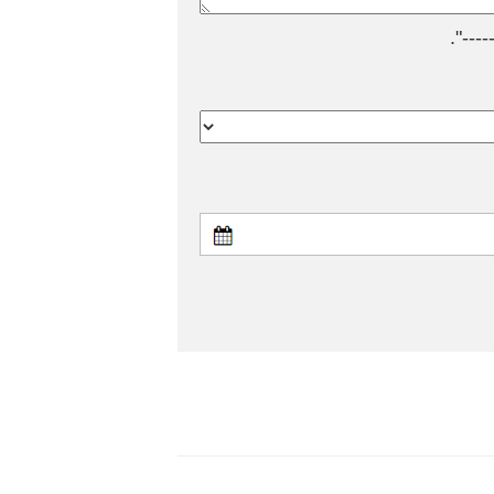
---".