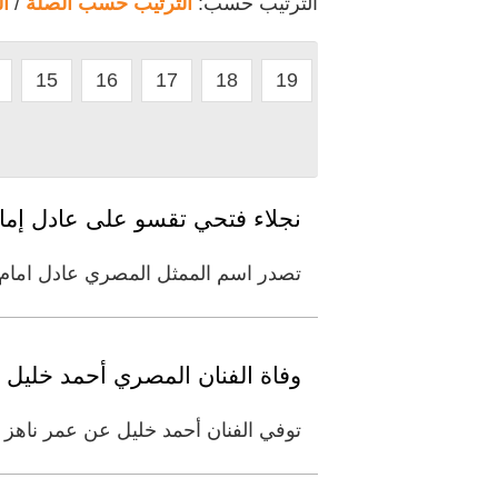
الترتيب حسب:
الترتيب حسب الصلة
/
ا
15
16
17
18
19
نجلاء فتحي تقسو على عادل إمام
تصدر اسم الممثل المصري عادل امام وا
وفاة الفنان المصري أحمد خليل
توفي الفنان أحمد خليل عن عمر ناهز 80 عامًا اليوم، بعد تدهور حالته الصحية مساء أمس ودخوله إلى أحد المستشفيات، إثر إصابته