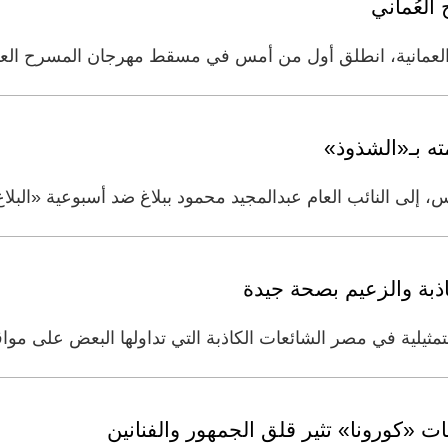
العمانية، انطلق أول من أمس في مسقط مهرجان المسرح العمان
ه بـ«الشذوذ»
 إلى النائب العام عبدالمجيد محمود ببلاغ ضد أسبوعية «البلاغ
اذبة والزعيم بصحة جيدة
ثيلية في مصر الشائعات الكاذبة التي تداولها البعض على مواق
 «كورونا» تثير قلق الجمهور والفنانين