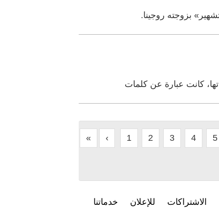
شهير» بزوجته روجينا.
تها، كانت عبارة عن كلمات
«
‹
1
2
3
4
5
الاشتراكات
للإعلان
خدماتنا