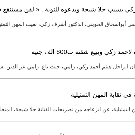
ي بسبب حلا شيحة ويدعوه للتوبة.. «الفن مستنقع 
في أبواسحاق الحويني، الدكتور أشرف زكي، نقيب المهن التمثي
 زكي ويبيع شقته ب800 الف جنيه
فنان الراحل هيثم أحمد زكي، رامي، حيث باع رامي عز الدين شق
ي نقابة المهن التمثيلية
تمثيلية، عن انزعاجه من تصريحات الفنانة حلا شيحة، المتعلق