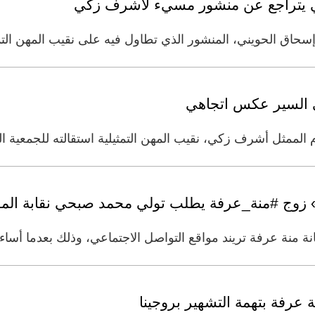
ني يتراجع عن منشور مسيء لأشرف زكي
إسحاق الحويني، المنشور الذي تطاول فيه على نقيب المهن ا
السير عكس اتجاهي
لممثل أشرف زكي، نقيب المهن التمثيلية استقالته للجمعية الع
وج #منة_عرفة يطلب تولي محمد صبحي نقابة المهن 
ة منة عرفة تريند مواقع التواصل الاجتماعي، وذلك بعدما أساء إ
رفة بتهمة التشهير بروجينا