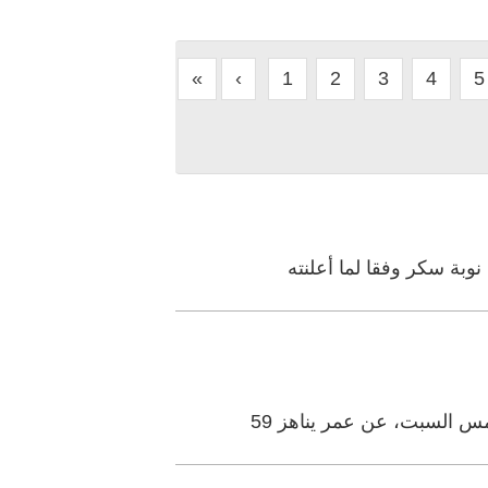
«
‹
1
2
3
4
5
وبة سكر وفقا لما أعلنته
مس السبت، عن عمر يناهز 59