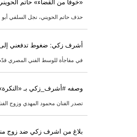
«خوفا من القضاء» حاتم الحوي
حذف حاتم الحويني، نجل السلفي أبو 
أشرف زكي: ضغوط تدفعني إلى 
في مفاجأة للوسط الفني المصري قدّم ا
وصفه #أشرف_زكي بـ «النكرة» ز
تصدر الفنان محمود المهدي وزوج الفنان
بلاغ من اشرف زكي ضد زوج منة ع