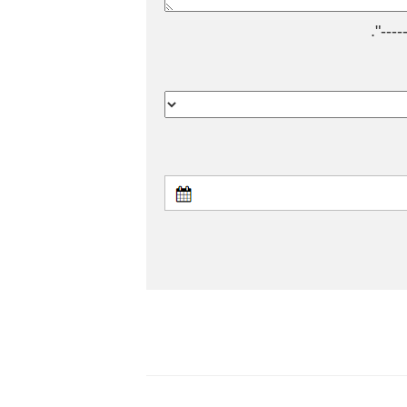
---".