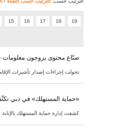
الترتيب حسب:
الترتيب حسب الصلة
/
ا
15
16
17
18
19
صنّاع محتوى يروجون معلومات «م
تحولت إجراءات إصدار تأشيرات الإقامة
«حماية المستهلك» في دبي تكثّ
كشفت إدارة حماية المستهلك بالإنابة