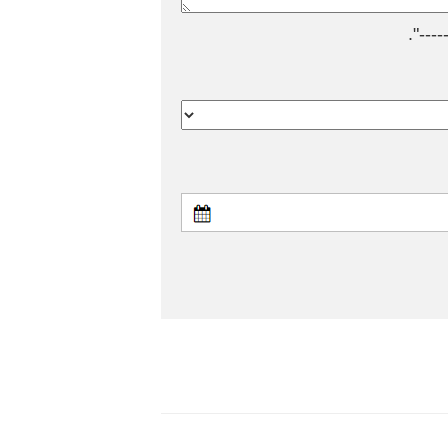
---".