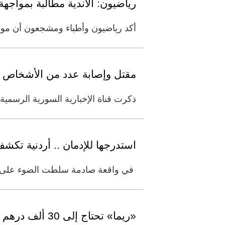
رياضيون: الأندية مطالبة بمواجهة 
أكد رياضيون وأطباء ومشجعون أن موعد انطلاق دوري المحترفين، في 
مقتل وإصابة عدد من الأشخاص 
ذكرت ‌قناة ​الإخبارية السورية الرسم
استدرجها للإدمان .. أردنية تكشف: زوجي أعطاني لـ 3 سنو
في واقعة صادمة سلطت الضوء على اسال
«ريما» تحتاج إلى 30 ألف درهم لاستكمال علاجها من السرطان