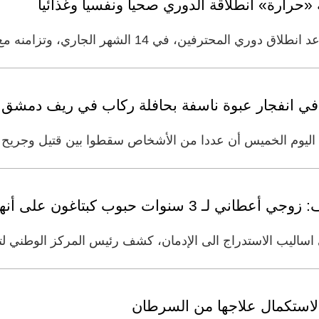
«حرارة» انطلاقة الدوري صحياً ونفسياً وغذائياً
14 الشهر الجاري، وتزامنه مع ذروة ارتفاع درجات الحرارة
في انفجار عبوة ناسفة بحافلة ركاب في ريف دمشق
ية اليوم الخميس أن عددا من الأشخاص سقطوا ‌بين قتيل ‌وجريح 
ات حبوب كبتاغون على أنها للتنحيف
يب الاستدراج الى الإدمان، كشف رئيس المركز الوطني لتأهي