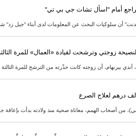
نت" أن سلوكيات البحث عن المعلومات لدى أبناء "جيل زد" شه
لنصيحة زوجتي وترشحت لقيادة «العمال» للمرة الثالثة
ندي بيرنهام، أن زوجته كانت حذّرته من الترشح للمرة الثالثة 
ني)، من أصحاب الهمم، معاناة صحية منذ ولادته بدأت بإعاق