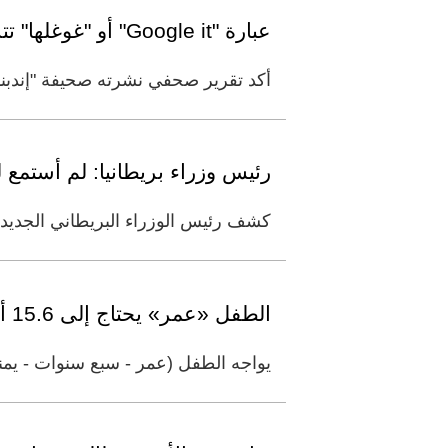
عبارة "Google it" أو "غوغلها" تتراجع أمام "اسأل تشات جي بي تي"
أكد تقرير صحفي نشرته صحيفة "إندبند
رئيس وزراء بريطانيا: لم أستمع 
كشف رئيس الوزراء البريطاني الجديد، آ
الطفل «عمر» يحتاج إلى 15.6 ألف درهم لعلاج الصرع
يواجه الطفل (عمر - سبع سنوات - يم