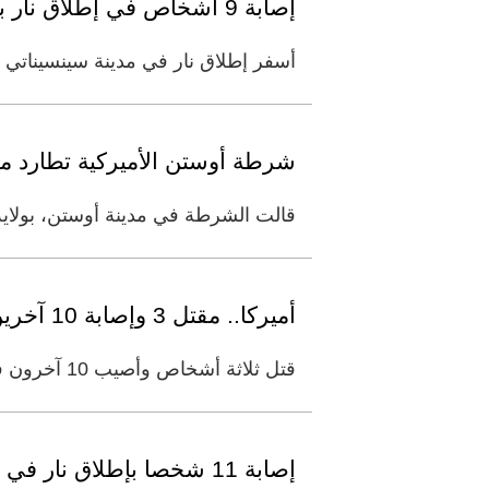
إصابة 9 أشخاص في إطلاق نار بالولايات المتحدة
أسفر إطلاق نار في مدينة سينسيناتي 
شرطة أوستن الأميركية تطارد مش
قالت الشرطة في مدينة أوستن، بولاي
أميركا.. مقتل 3 وإصابة 10 آخرين في إطلاق نار عشوائي بولاية أركنساس
قتل ثلاثة أشخاص وأصيب 10 آخرون في إطلاق نار عشوائي، أمس، خارج متجر للبقالة في مدينة فورديس بولاية أركنساس الأميركية،
إصابة 11 شخصا بإطلاق نار في ساوث كارولينا الأميركية