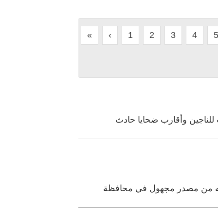
«
‹
1
2
3
4
عليه من مصدر مجهول في محافظة