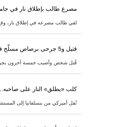
مصرع طالب بإطلاق نار في جامع
لقي طالب مصرعه في إطلاق نار، وقع 
قتيل و5 جرحى برصاص مسلّح في متجر بولاية تكساس الأميركية
قُتل شخص وأصيب خمسة آخرون بجروح، 
كلب «يطلق» النار على صاحبه.. 
نُقل أميركي من بنسلفانيا إلى المستشف