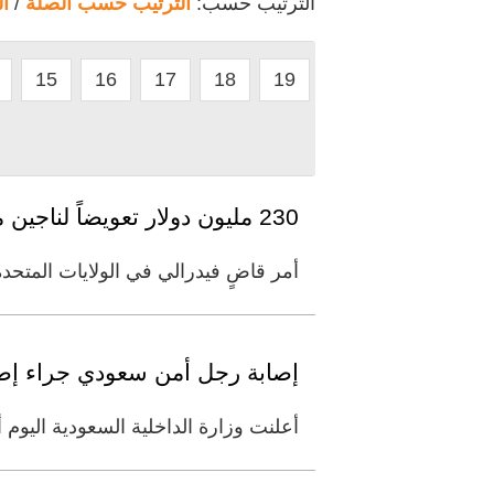
الترتيب حسب:
الترتيب حسب الصلة
/
ا
15
16
17
18
19
230 مليون دولار تعويضاً لناجين من إطلاق نار في تكساس
أمر قاضٍ فيدرالي في الولايات المتحدة سلاح الجو الأميركي بدفع 
إصابة رجل أمن سعودي جراء إط
أعلنت وزارة الداخلية السعودية الي