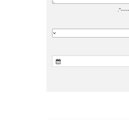
---".