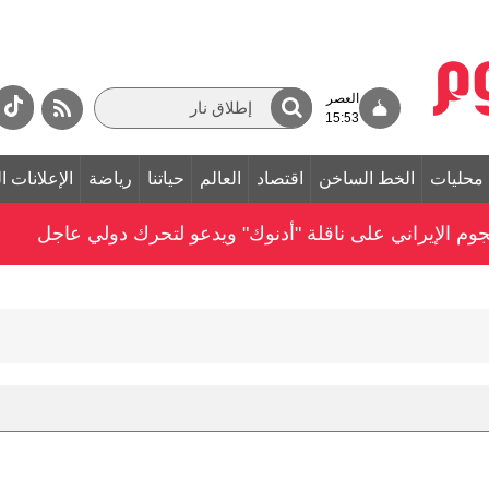
العصر
15:53
محليات
الخط الساخن
اقتصاد
العالم
حياتنا
رياضة
الإعلانات ا
وم الإيراني على ناقلة "أدنوك" ويدعو لتحرك دولي عاجل