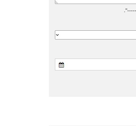
---".