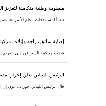
منظومة وطنية متكاملة لتعزيز الس
دعماً لمستهدفات «عام الأسرة»، تعمل 
إصابة سائق دراجة وإتلاف مركب
قضت محكمة السير في دبي بتغريم سائق مركبة 2000 درهم، بعد إدانته بالتسبب في إصابة قائد دراج
الرئيس اللبناني يعلن إحراز تق
قال الرئيس اللبناني جوزاف عون إن ال