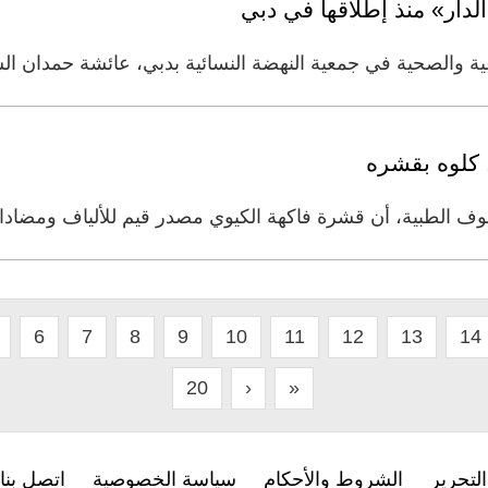
عية والصحية في جمعية النهضة النسائية بدبي، عائشة حمدان ال
.. كلوه بقشره
 الطبية، أن قشرة فاكهة الكيوي مصدر قيم للألياف ومضادا
6
7
8
9
10
11
12
13
14
20
›
»
لتحرير
الشروط والأحكام
سياسة الخصوصية
اتصل بنا