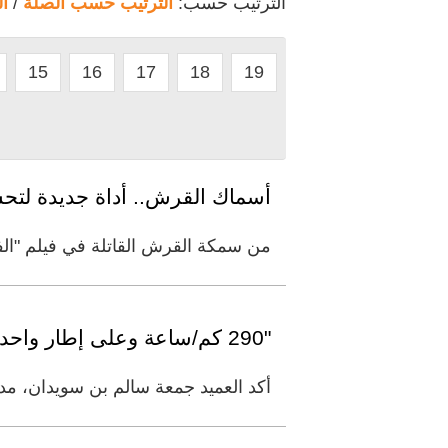
الترتيب حسب:
الترتيب حسب الصلة
/
ا
15
16
17
18
19
أسماك القرش.. أداة جديدة لتحسي
من سمكة القرش القاتلة في فيلم "الف
"290 كم/ساعة وعلى إطار واحد".. نهاية استعراض خطير في شوارع دبي
أكد العميد جمعة سالم بن سويدان، مدير