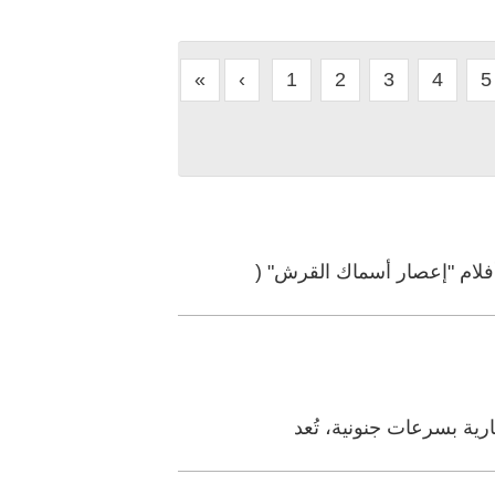
«
‹
1
2
3
4
5
فلام "إعصار أسماك ​القرش" (
رية بسرعات جنونية، تُعد