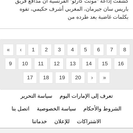
كشفت إذاعة "مونت كارلو" الفرنسية أن مدافع فريق
باريس سان جيرمان، المغربي أشرف حكيمي، تفوه
بكلمات غاضبة بعد طرده من
«
‹
1
2
3
4
5
6
7
8
9
10
11
12
13
14
15
16
17
18
19
20
›
»
تعرف إلى الإمارات اليوم
سياسة التحرير
الشروط والأحكام
سياسة الخصوصية
اتصل بنا
الاشتراكات
للإعلان
خدماتنا