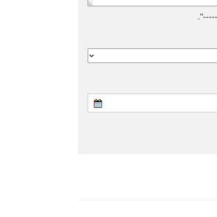
---".