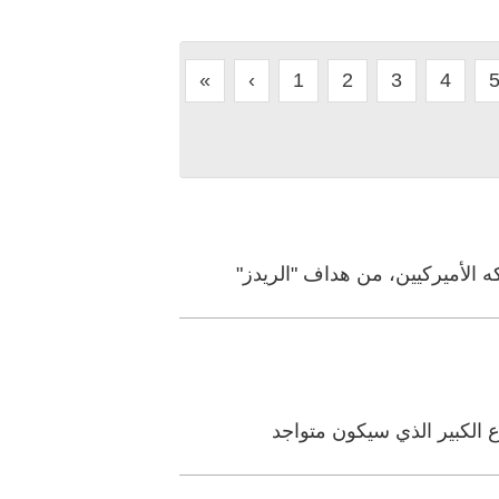
«
‹
1
2
3
4
الأميركيين، من هداف "الريدز"
 الكبير الذي سيكون متواجد