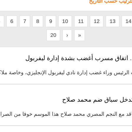
لترتيب حسب التاريخ
5
6
7
8
9
10
11
12
13
14
20
›
»
. اتفاق مسرب أغضب بشدة إدارة ليفربول
ئيس وراء غضب إدارة نادي ليفربول الإنجليزي، وخاصة ملاكه 
ة تدخل سباق ضم محمد صلاح
عاقد مع النجم المصري محمد صلاح هذا الموسم خوفا من الصراع