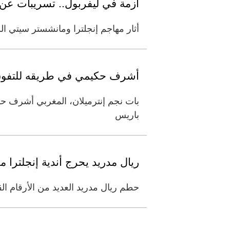
أزمة في ليفربول.. تسريبات عن 
أثار مهاجم إنجلترا ومانشستر سيتي ا
أشرف حكيمي في طريقه للتفوق 
بات نجم إنترميلان، المغربي أشرف ح
باريس
ريال مدريد يحرج أندية إنجلترا 
حطم ريال مدريد العديد من الأرقام القياسية في ليلة التتويج ب