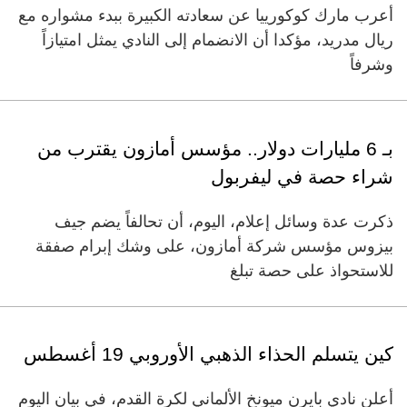
أعرب مارك كوكورييا عن سعادته الكبيرة ببدء مشواره مع
ريال مدريد، مؤكدا أن الانضمام إلى النادي يمثل امتيازاً
وشرفاً
بـ 6 مليارات دولار.. مؤسس أمازون يقترب من
شراء حصة في ليفربول
ذكرت عدة وسائل إعلام، اليوم، أن تحالفاً يضم جيف ​
بيزوس مؤسس شركة أمازون، على وشك إبرام ‌صفقة
للاستحواذ على حصة تبلغ
كين يتسلم الحذاء الذهبي الأوروبي 19 أغسطس
أعلن نادي بايرن ميونخ الألماني لكرة القدم، في بيان اليوم