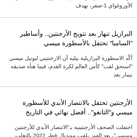
الأوروغواي 1-صفر، بهدف
البرازيل تنهار بعد تتويج الأرجنتين.. وأساطير
"السامبا" تحتفل بالأسطورة ميسي
أكّد الاسطورة البرازيلية بيليه أن الارجنتيني ليونيل ميسي
"استحق لقب" كأس العالم لكرة القدم، فيما هنأه صديقه
نيمار بعد
الأرجنتين تحتفل بالانتصار الأبدي للأسطورة
ميسي و"التانغو".. أفضل نهائي في التاريخ
احتفلت الصحف الأرجنتينية بـ"الانتصار الأبدي للأرجنتين
وميسي"، بعد الفوز بلقب مونديال قطر 2022 بالتغلب