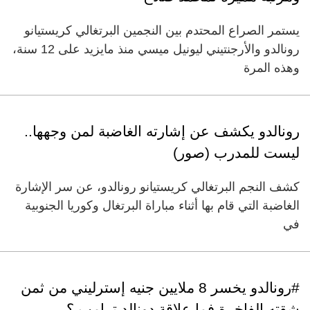
يستمر الصراع المحتدم بين النجمين البرتغالي كريستيانو
رونالدو والأرجنتيني ليونيل ميسي منذ مايزيد على 12 سنة،
وهذه المرة
رونالدو يكشف عن إشارته الغاضبة لمن وجهها..
ليست للمدرب (صور)
كشف النجم البرتغالي كريستيانو رونالدو، عن سر الإشارة
الغاضبة التي قام بها أثناء مباراة البرتغال وكوريا الجنوبية
في
#رونالدو يخسر 8 ملايين جنيه إسترليني من ثمن
شقته الفاخرة فما علاقة دونالد ترامب ؟