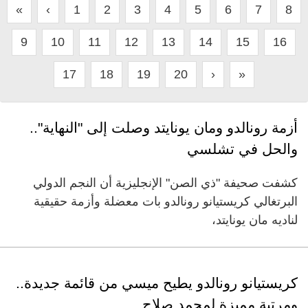
«
‹
1
2
3
4
5
6
7
8
9
10
11
12
13
14
15
16
17
18
19
20
›
»
أزمة رونالدو ومان يونايتد وصلت إلى "النهاية"..
والحل في تشلسي
كشفت صحيفة "ذي الصن" الإنجليزية أن النجم الدولي
البرتغالي كريستيانو رونالدو بات معضلة وأزمة حقيقية
لناديه مان يونايتد،
كريستيانو رونالدو يطيح ميسي من قائمة جديدة..
ومرتبة مميزة لمحمد صلاح