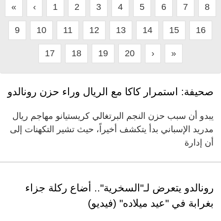
«
‹
1
2
3
4
5
6
7
8
9
10
11
12
13
14
15
16
17
18
19
20
›
»
صحيفة: استمرار كاكا مع الريال وراء حزن رونالدو
يبدو أن سبب حزن النجم البرتغالي كريستيانو مهاجم ريال
مدريد الإسباني بدأ يتكشف أخيراً، حيث تشير التكهنات إلى
أن إدارة
رونالدو يتعرض لـ"السخرية".. أضاع ركلة جزاء
بغرابة في "عيد ميلاده" (فيديو)