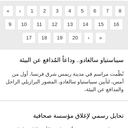
«
‹
1
2
3
4
5
6
7
8
9
10
11
12
13
14
15
16
17
18
19
20
›
»
سيباستياو سالغادو.. وداعاً المُدافع عن البيئة
نُظّمت مراسم في مدينة ريمس شرق فرنسا، أول من
أمس، لتأبين سيباستياو سالغادو، المصور البرازيلي الراحل
والمدافع عن البيئة،
تحايل رسمي لإغلاق مؤسسة صحافية