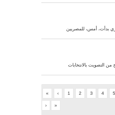
صري بدأت، أمس، للمصريين
من التصويت بالانتخابات
«
‹
1
2
3
4
›
»