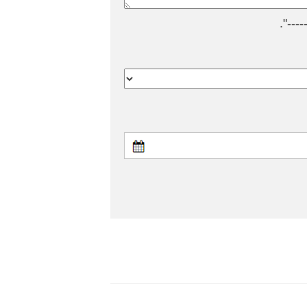
---".