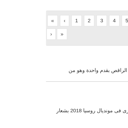
«
‹
1
2
3
4
›
»
ب الراقص بقدم واحدة وهو من
نشر موقع "اليوم السابع" المصري أول إعلان ترويجي لرابطة مشجعات مصر لتشجيع المنتخب المصرى فى مونديال روسيا 2018 بشعار