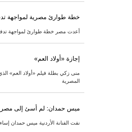
خطة طوارئ مصرية لمواجهة تدف
أعدت مصر خطة طوارئ لمواجهة تدفق ج
إجازة «أولاد العم»
منى زكي بطلة فيلم «أولاد العم» ال
المصرية
ميس حمدان: لم أسئ إلى مصر
نفت الفنانة الأردنية ميس حمدان إساءة برنامجها «100 مسا» التي تقدمه في رمضان، إلى الشعب