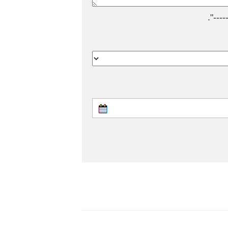
---".