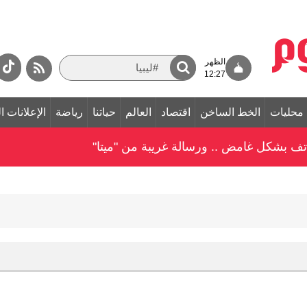
الظهر
12:27
محليات
الخط الساخن
اقتصاد
العالم
حياتنا
رياضة
الإعلانات ا
ف بشكل غامض .. ورسالة غريبة من "ميتا"