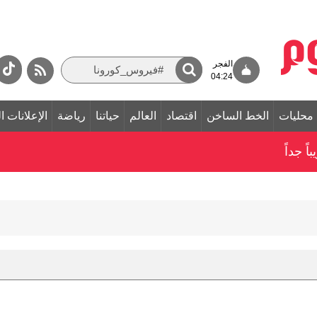
الفجر
04:24
محليات
الخط الساخن
اقتصاد
العالم
حياتنا
رياضة
الإعلانات ا
ً جداً