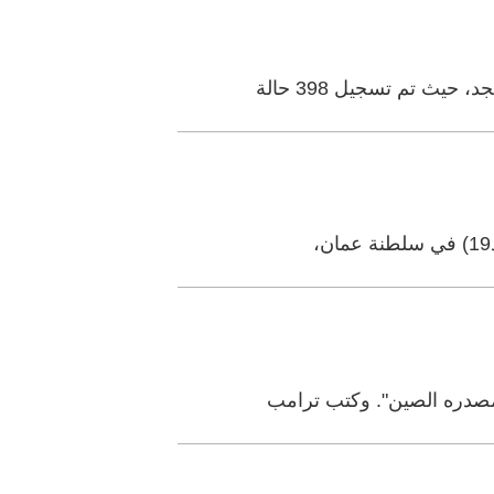
ث تم تسجيل 398 حالة
ء مصدره الصين". وكتب ترامب