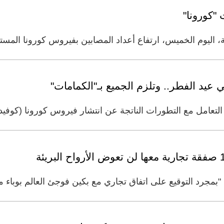
"كورونا"
ليوم الخميس، ارتفاع أعداد المصابين بفيروس كورونا المستجد، حي
يد الفطر.. وتلزم الجميع بـ"الكمامات"
ل مع التطورات الناتجة عن انتشار فيروس كورونا (كوفيد19) في سلطنة عمان،
 "بمجرد التوقيع على اتفاق تجاري مع بكين فوجئ العالم بوبا