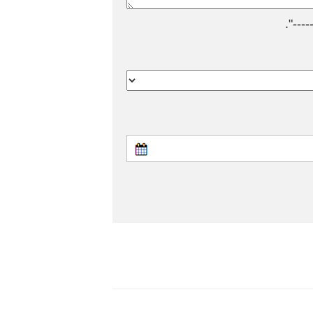
---".