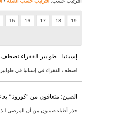
الترتيب حسب:
الترتيب حسب الصلة
/
ا
15
16
17
18
19
إسبانيا.. طوابير الفقراء تصط
اصطف الفقراء في إسبانيا في طوابير
الصين: متعافون من "كورونا" يعان
حذر أطباء صينيون من أن المرضى الذين يتعافون من الفير