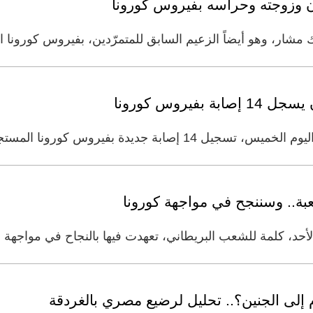
 وزوجته وحراسه بفيروس كورونا
ار، وهو أيضاً الزعيم السابق للمتمرّدين، بفيروس كورونا ال
فيروس كورونا
س كورونا المستجد، ليرتفع عدد الإصابات المؤكدة
صعبة.. وسننجح في مواجهة كورونا
 الأحد، كلمة للشعب البريطاني، تعهدت فيها بالنجاح في مواجه
 إلى الجنين؟.. تحليل لرضيع مصري بالغردقة