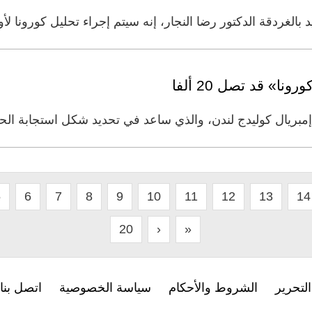
الغردقة الدكتور رضا النجار، إنه سيتم إجراء تحليل كورونا 
نا» قد تصل 20 ألفا
مبريال كوليدج لندن، والذي ساعد في تحديد شكل استجابة الح
5
6
7
8
9
10
11
12
13
14
20
›
»
لتحرير
الشروط والأحكام
سياسة الخصوصية
اتصل بنا