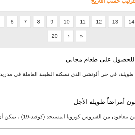
لترتيب حسب التاريخ
5
6
7
8
9
10
11
12
13
14
20
›
»
ف للحصول على طعام مجاني
 طويلة، في حي ألوتشي الذي تسكنه الطبقة العاملة في مدري
ون أمراضاً طويلة الأجل
وس كورونا المستجد (كوفيد-19) ، يمكن أن يعانون من العديد من المشاكل