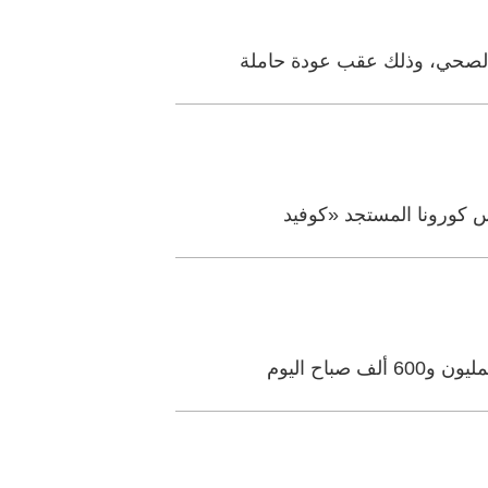
 كورونا​ المستجد «​كوفيد
اح اليوم