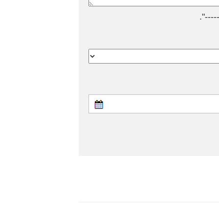
---".