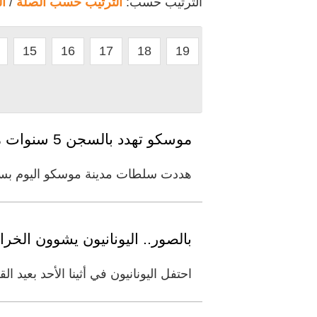
الترتيب حسب:
الترتيب حسب الصلة
/
ا
15
16
17
18
19
موسكو تهدد بالسجن 5 سنوات من لا يعزلون أنفسهم بسبب كورونا
هددت سلطات مدينة موسكو اليوم بسجن
بالصور.. اليونانيون يشوون الخ
احتفل اليونانيون في أثينا الأحد بعي