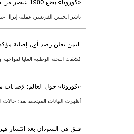
«كورونا» يضع 1900 عنصر من طاقم «شارل ديغول» في الحجر
باشر الجيش الفرنسي عملية إنزال غير مسبوقة لـ1900 عنصر من البحرية سيتم وضعهم في الحجر 
اليمن يعلن رصد أول إصابة مؤكد
كشفت اللجنة الوطنية العليا لمواجهة و
«كورونا» حول العالم: لإصابات مليون و600 ألف.. والوفيات تتج
أظهرت البيانات المجمعة لعدد حالات الإصابة 
قلق في السودان بعد انتشار فيروس كو