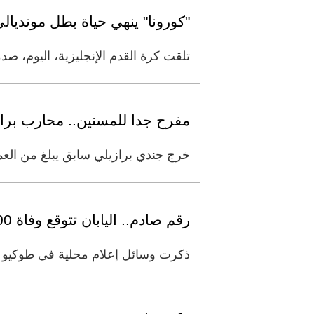
"كورونا" ينهي حياة بطل مونديالي
تلقت كرة القدم الإنجليزية، اليوم، صدمة شديدة 
مفرح جدا للمسنين.. محارب برازيلي عمره 99 عاما 
خرج جندي برازيلي سابق يبلغ من العمر 99 عاما وشارك في الحرب العالمية الثانية من المستشفى العسكري في برازيليا ا
رقم صادم.. اليابان تتوقع وفاة 400 ألف شخص بفيروس كورونا
ذكرت وسائل إعلام محلية في طوكيو نق