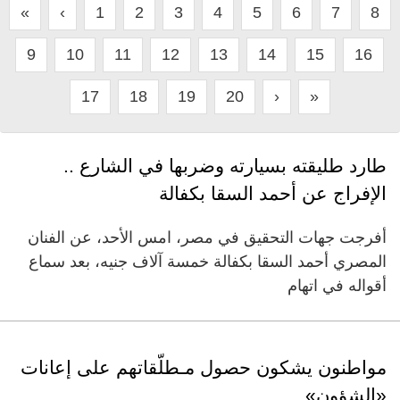
«
‹
1
2
3
4
5
6
7
8
9
10
11
12
13
14
15
16
17
18
19
20
›
»
طارد طليقته بسيارته وضربها في الشارع ..
الإفراج عن أحمد السقا بكفالة
أفرجت جهات التحقيق في مصر، امس الأحد، عن الفنان
المصري أحمد السقا بكفالة خمسة آلاف جنيه، بعد سماع
أقواله في اتهام
مواطنون يشكون حصول مـطلّقاتهم على إعانات
«الشؤون»