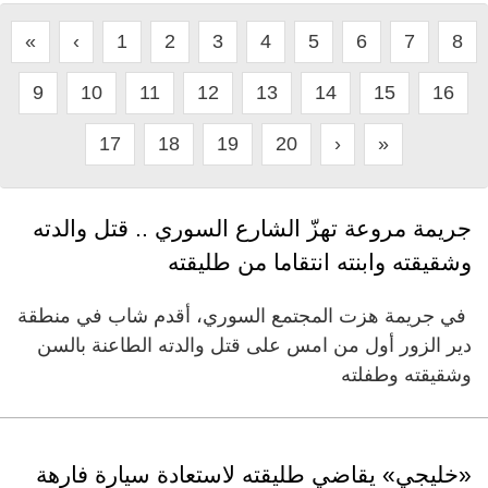
«
‹
1
2
3
4
5
6
7
8
9
10
11
12
13
14
15
16
17
18
19
20
›
»
جريمة مروعة تهزّ الشارع السوري .. قتل والدته
وشقيقته وابنته انتقاما من طليقته
في جريمة هزت المجتمع السوري، أقدم شاب في منطقة
دير الزور أول من امس على قتل والدته الطاعنة بالسن
وشقيقته وطفلته
«خليجي» يقاضي طليقته لاستعادة سيارة فارهة