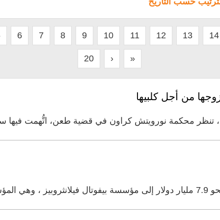
لترتيب حسب التاريخ
5
6
7
8
9
10
11
12
13
14
20
›
»
، تنظر محكمة نورويتش كراون في قضية طعن، اتُّهمت فيها سيد
خاصة التي