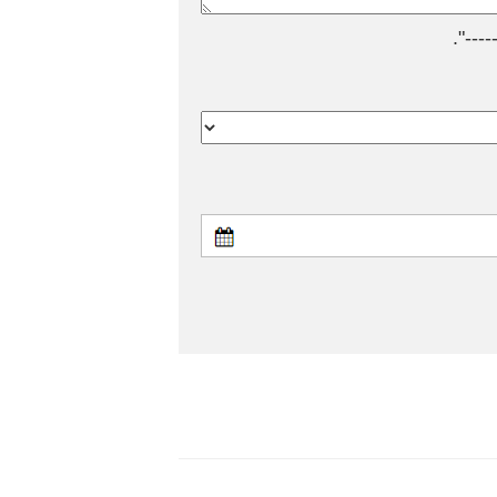
---".