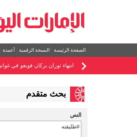
الصفحة الرئيسة
النسخة الرقمية
أعمدة
انتهاء ثوران بركان فويغو في غواتيم
بحث متقدم
النص