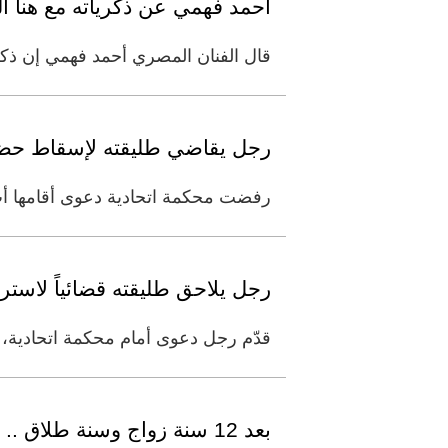
أحمد فهمي عن ذكرياته مع هنا ال
قال الفنان المصري أحمد فهمي إن ذكريا
رجل يقاضي طليقته لإسقاط حضانة 4 أبناء لـ «تدني مستواهم ا
رفضت محكمة اتحادية دعوى أقامها أب 
رجل يلاحق طليقته قضائياً لاس
قدّم رجل دعوى أمام محكمة اتحادية، مط
بعد 12 سنة زواج وسنة طلاق .. براد بيت يطالب أنجلينا جولي بفتح "إيميلاتها" !