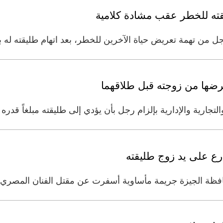
ته للخطر عقب مشادة كلامية
ل من تهمة تعريض حياة الآخرين للخطر، بعد اتهام طليقته له ب
الإدارية بإلزام رجل بأن يؤدي إلى طليقته مبلغاً قدره 27 ألف درهم، كان قد
رع على يد زوج طليقته
ة الجيزة جريمة مأساوية أسفرت عن مقتل الفنان المصري سعيد