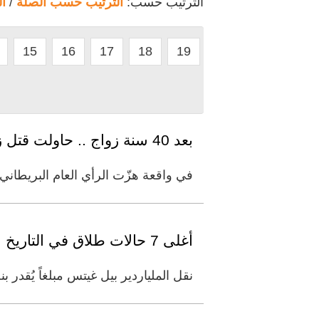
الترتيب حسب:
الترتيب حسب الصلة
/
ا
15
16
17
18
19
بعد 40 سنة زواج .. حاولت قتل زوجها من أجل كلبيها
في واقعة هزّت الرأي العام البريطاني
أغلى 7 حالات طلاق في التاريخ
نقل الملياردير بيل غيتس مبلغاً يُقدر بنحو 7.9 مليار دولار إلى مؤسسة بيفوتال فيلانثروبيز ، وهي المؤسسة ال