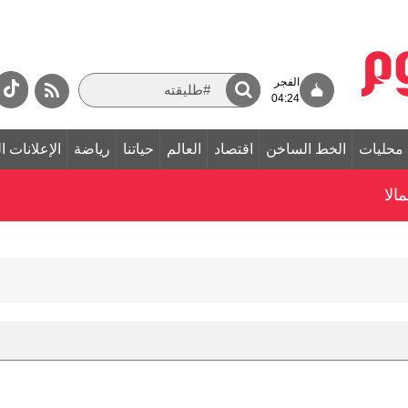
الفجر
04:24
محليات
الخط الساخن
اقتصاد
العالم
حياتنا
رياضة
الإعلانات ا
الا