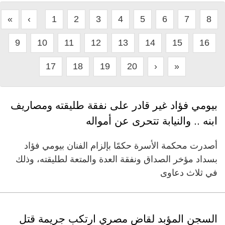
«
‹
1
2
3
4
5
6
7
8
9
10
11
12
13
14
15
16
17
18
19
20
›
»
بيومي فؤاد غير قادر على نفقة طليقته ومصاريف
ابنه .. والنيابة تتحرى عن أمواله
أصدرت محكمة الأسرة حكمًا بإلزام الفنان بيومي فؤاد
بسداد مؤخر الصداق ونفقة العدة والمتعة لطليقته، وذلك
في ثلاث دعاوى
السجن المؤبد لقاضٍ مصري ارتكب جريمة قتل