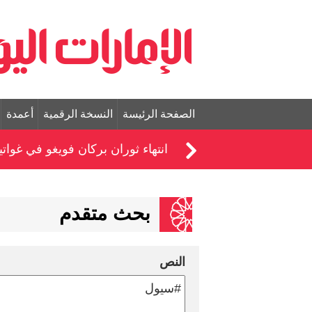
الصفحة الرئيسة
النسخة الرقمية
أعمدة
انتهاء ثوران بركان فويغو في غواتيم
بحث متقدم
النص