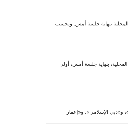
على 55.74% من سيولة أسواق المال المحلية، بنهاية جلسة أمس، أولى
، و«دبي الإسلامي»، و«إعمار