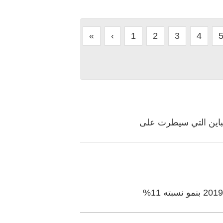
«
‹
1
2
3
4
لتباين التي سيطرت على