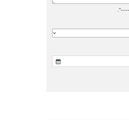
---".