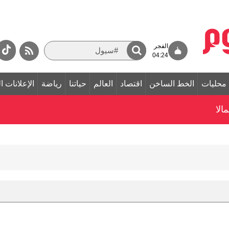
الفجر
04:24
محليات
الخط الساخن
اقتصاد
العالم
حياتنا
رياضة
الإعلانات ا
الا