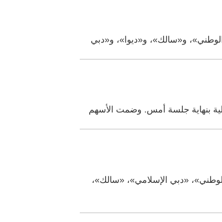
وطني»، و«سالك»، و«ديوا»، و«دبي
وطني»، «دبي الإسلامي»، «سالك»،