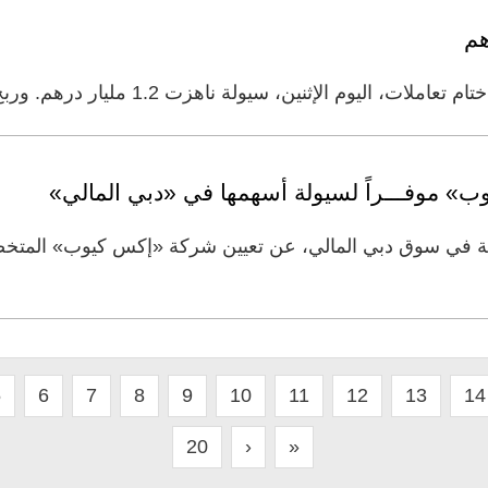
ين، سيولة ناهزت 1.2 مليار درهم. وربح رأس المال السوقي لسوق دبي
وب» موفـــراً لسيولة أسهمها في «دبي المالي»
جة في سوق دبي المالي، عن تعيين شركة «إكس كيوب» المت
5
6
7
8
9
10
11
12
13
14
20
›
»