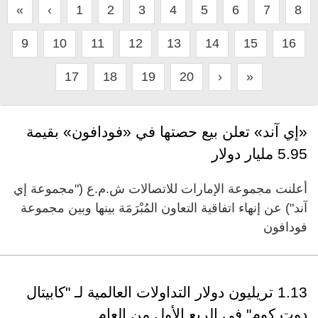
«
‹
1
2
3
4
5
6
7
8
9
10
11
12
13
14
15
16
17
18
19
20
›
»
«إي آند» تعلن بيع حصتها في «فودافون» بقيمة
5.95 مليار دولار
أعلنت مجموعة الإمارات للاتصالات ش.م.ع ("مجموعة إي
آند") عن إنهاء اتفاقية التعاون المُبْرَمَة بينها وبين مجموعة
فودافون
1.13 تريليون دولار التداولات العالمية لـ "كابيتال
دوت كوم" في الربع الأول من العام