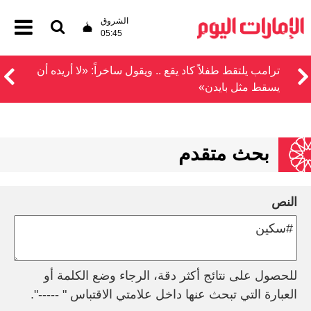
الشروق
05:45
ترامب يلتقط طفلاً كاد يقع .. ويقول ساخراً: «لا أريده أن
يسقط مثل بايدن»
بحث متقدم
النص
للحصول على نتائج أكثر دقة، الرجاء وضع الكلمة أو
العبارة التي تبحث عنها داخل علامتي الاقتباس " -----".