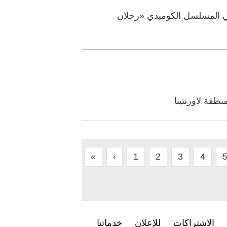
شارلي شين، في المسلسل الكوميدي «رجلان
نطقة لاورنتينا
«
‹
1
2
3
4
الاشتراكات
للإعلان
خدماتنا