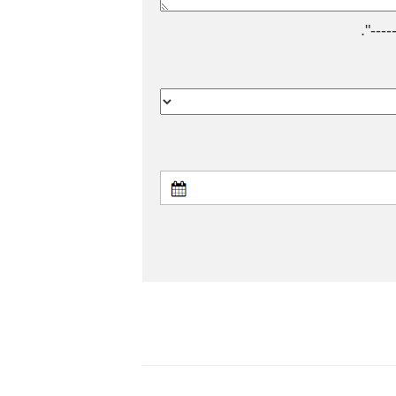
---".