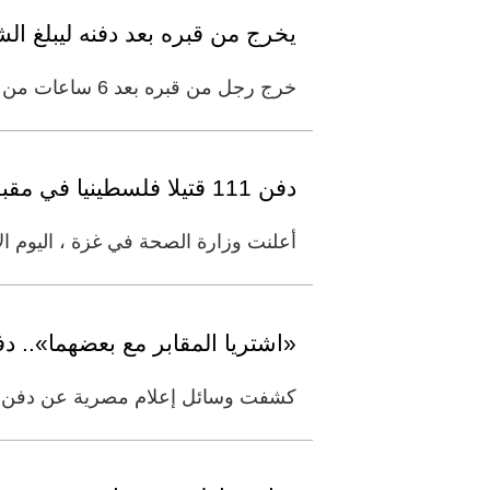
يخرج من قبره بعد دفنه ليبلغ ال
خرج رجل من قبره بعد 6 ساعات من دفنه في إحدى قرى بنغلاديش ليبلغ رجال الشرطة عن الجناة الذين حاولوا اغتياله ودفنه. وذكرت
دفن 111 قتيلا فلسطينيا في مقبرة جماعية جنوب غزة
أعلنت وزارة الصحة في غزة ، اليوم الأربعاء، دفن 111 قتيلا فلسطينيا في مقبرة جماعية في 
«اشتريا المقابر مع بعضهما».. 
كشفت وسائل إعلام مصرية عن دفن الفن