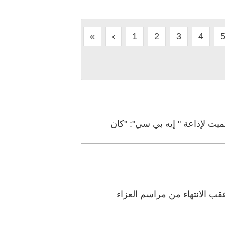
«
‹
1
2
3
4
يت لإذاعة " إيه بي سي": "كان
قب الانتهاء من مراسم العزاء