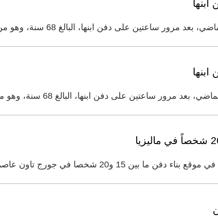
ابنها
ابنها
شخصا في جورج تاون عاصمة ولاية بينانج بشمال غرب