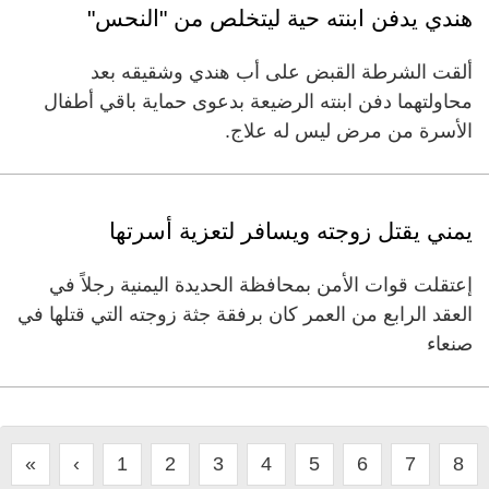
هندي يدفن ابنته حية ليتخلص من "النحس"
ألقت الشرطة القبض على أب هندي وشقيقه بعد
محاولتهما دفن ابنته الرضيعة بدعوى حماية باقي أطفال
الأسرة من مرض ليس له علاج.
يمني يقتل زوجته ويسافر لتعزية أسرتها
إعتقلت قوات الأمن بمحافظة الحديدة اليمنية رجلاً في
العقد الرابع من العمر كان برفقة جثة زوجته التي قتلها في
صنعاء
«
‹
1
2
3
4
5
6
7
8