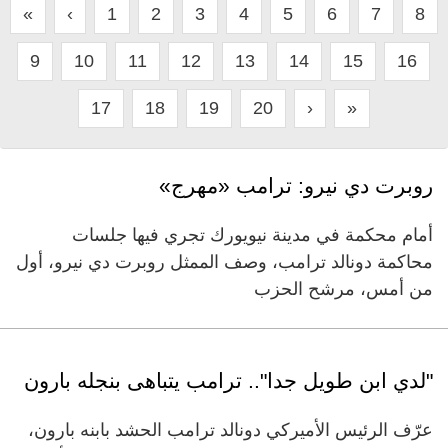
«
‹
1
2
3
4
5
6
7
8
9
10
11
12
13
14
15
16
17
18
19
20
›
»
روبرت دي نيرو: ترامب «مهرج»
أمام محكمة في مدينة نيويورك تجري فيها جلسات
محاكمة دونالد ترامب، وصف الممثل روبرت دي نيرو، أول
من أمس، مرشح الحزب
"لدي ابن طويل جدا".. ترامب يتباهى بنجله بارون
عرّف الرئيس الأميركي دونالد ترامب الحشد بابنه بارون،