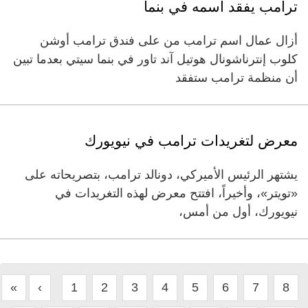
ترامب يفقد اسمه في بنما
أزال عمال اسم ترامب من على فندق ترامب أوشن
كلوب إنترناشونال هوتيل آند تاور في بنما سيتي بعدما تبين
أن منظمة ترامب ستفقد
معرض لتغريدات ترامب في نيويورك
يشتهر الرئيس الأميركي، دونالد ترامب، بتصريحاته على
«تويتر»، وأخيراً، افتتح معرض لهذه التغريدات في
نيويورك، أول من أمس،
«
‹
1
2
3
4
5
6
7
8